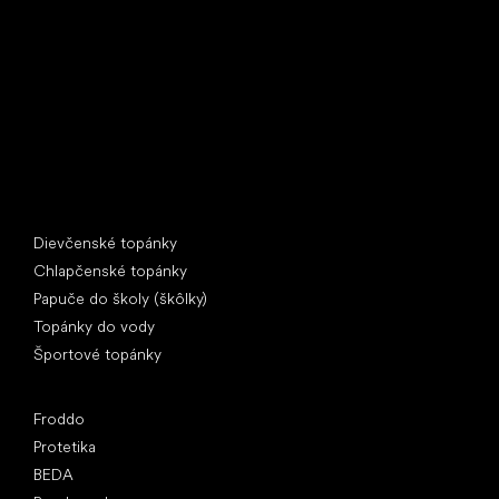
397 01 Písek
IČ: 07715773, DIČ: CZ07715773
Špeciálne kategórie
Dievčenské topánky
Chlapčenské topánky
Papuče do školy (škôlky)
Topánky do vody
Športové topánky
Obľúbené značky
Froddo
Protetika
BEDA