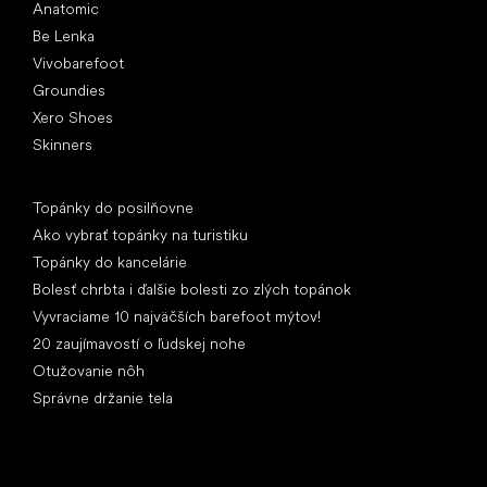
Anatomic
Be Lenka
Vivobarefoot
Groundies
Xero Shoes
Skinners
Články
Topánky do posilňovne
Ako vybrať topánky na turistiku
Topánky do kancelárie
Bolesť chrbta i ďalšie bolesti zo zlých topánok
Vyvraciame 10 najväčších barefoot mýtov!
20 zaujímavostí o ľudskej nohe
Otužovanie nôh
Správne držanie tela