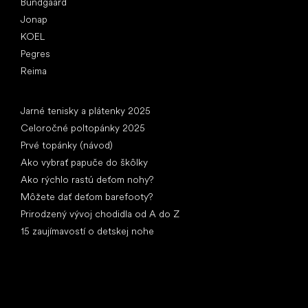
Bundgaard
Jonap
KOEL
Pegres
Reima
Články
Jarné tenisky a plátenky 2025
Celoročné poltopánky 2025
Prvé topánky (návod)
Ako vybrať papuče do škôlky
Ako rýchlo rastú deťom nohy?
Môžete dať deťom barefooty?
Prirodzený vývoj chodidla od A do Z
15 zaujímavostí o detskej nohe