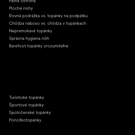
Pätná ostroha
Ploché nohy
Rovná podrážka vs. topánky na podpätku
Chôdza naboso vs. chôdza v topánkach
Nepremokavé topánky
Správna hygiena nôh
Barefoot topánky zrozumiteľne
Špeciálne kategórie
Turistické topánky
Športové topánky
Spoločenské topánky
Ponožkotopánky
Obľúbené značky