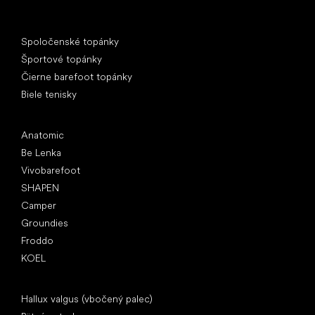
Špeciálne kategórie
Spoločenské topánky
Športové topánky
Čierne barefoot topánky
Biele tenisky
Obľúbené značky
Anatomic
Be Lenka
Vivobarefoot
SHAPEN
Camper
Groundies
Froddo
KOEL
Články
Hallux valgus (vbočený palec)