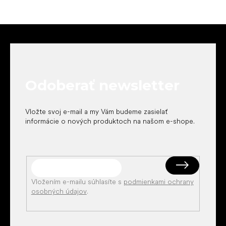
Z
á
p
ä
t
Odoberať newsletter
i
e
Vložte svoj e-mail a my Vám budeme zasielať
informácie o nových produktoch na našom e-shope.
Vložením e-mailu súhlasíte s
podmienkami ochrany
osobných údajov
.