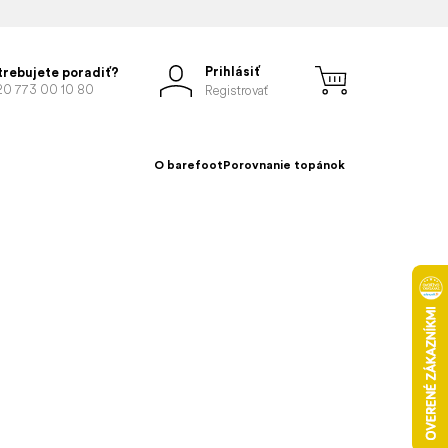
Prihlásiť
trebujete poradiť?
20 773 00 10 80
Registrovať
O barefoot
Porovnanie topánok