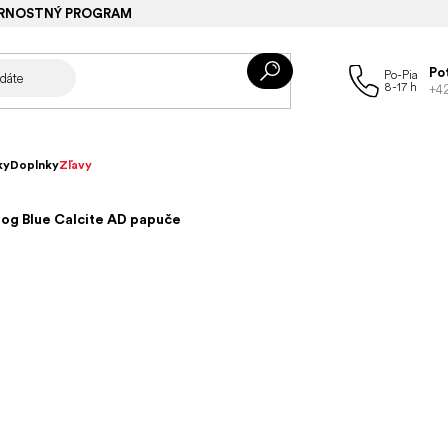
RNOSTNÝ PROGRAM
Po
+4
ky
Doplnky
Zľavy
log Blue Calcite AD papuče