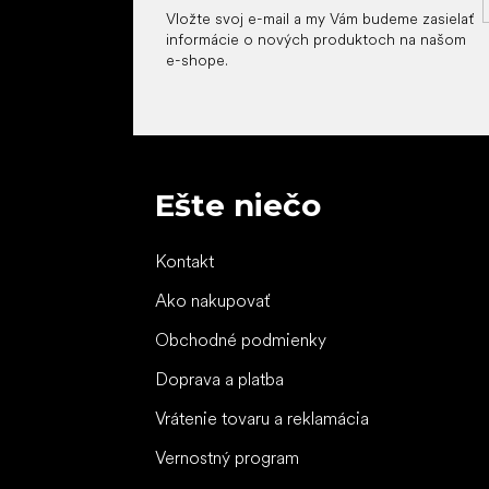
Vložte svoj e-mail a my Vám budeme zasielať
informácie o nových produktoch na našom
e-shope.
Ešte niečo
Kontakt
Ako nakupovať
Obchodné podmienky
Doprava a platba
Vrátenie tovaru a reklamácia
Vernostný program