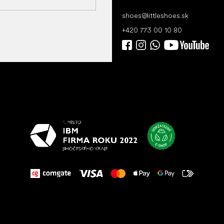
shoes
@
littleshoes.sk
+420 773 00 10 80
Všetko
najlepšie
vašim nohám