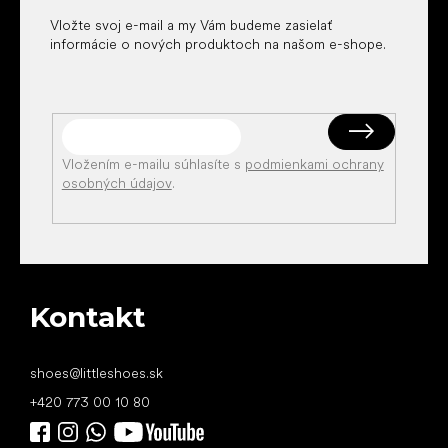
Vložte svoj e-mail a my Vám budeme zasielať
informácie o nových produktoch na našom e-shope.
Vložením e-mailu súhlasíte s
podmienkami ochrany
osobných údajov
.
Kontakt
shoes
@
littleshoes.sk
+420 773 00 10 80