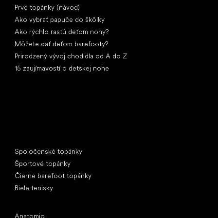
Prvé topánky (návod)
Ako vybrať papuče do škôlky
Ako rýchlo rastú deťom nohy?
Môžete dať deťom barefooty?
Prirodzený vývoj chodidla od A do Z
15 zaujímavostí o detskej nohe
Špeciálne kategórie
Spoločenské topánky
Športové topánky
Čierne barefoot topánky
Biele tenisky
Obľúbené značky
Anatomic