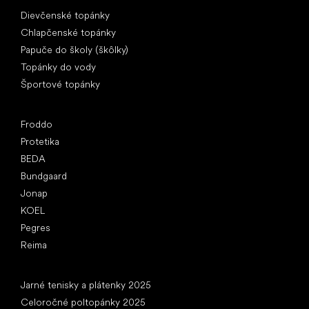
Špeciálne kategórie
Dievčenské topánky
Chlapčenské topánky
Papuče do školy (škôlky)
Topánky do vody
Športové topánky
Obľúbené značky
Froddo
Protetika
BEDA
Bundgaard
Jonap
KOEL
Pegres
Reima
Články
Jarné tenisky a plátenky 2025
Celoročné poltopánky 2025