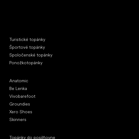
Špeciálne kategórie
Turistické topánky
Športové topánky
Spoločenské topánky
Ponožkotopánky
Obľúbené značky
Anatomic
Be Lenka
Vivobarefoot
Groundies
Xero Shoes
Skinners
Články
Topánky do posilňovne