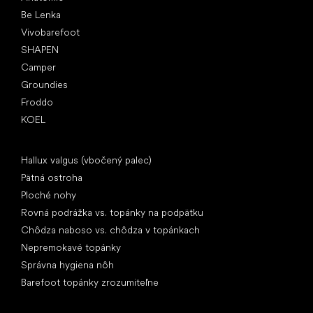
Be Lenka
Vivobarefoot
SHAPEN
Camper
Groundies
Froddo
KOEL
Články
Hallux valgus (vbočený palec)
Pätná ostroha
Ploché nohy
Rovná podrážka vs. topánky na podpätku
Chôdza naboso vs. chôdza v topánkach
Nepremokavé topánky
Správna hygiena nôh
Barefoot topánky zrozumiteľne