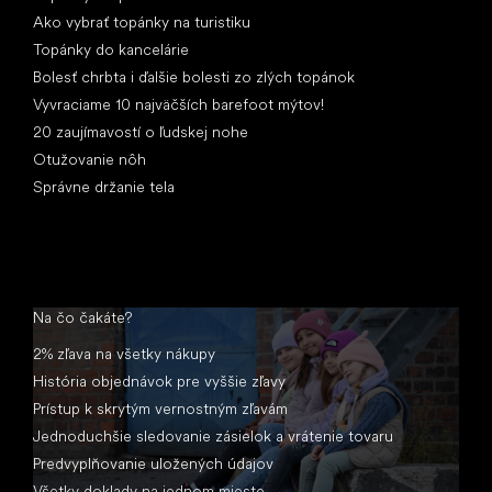
Ako vybrať topánky na turistiku
Topánky do kancelárie
Bolesť chrbta i ďalšie bolesti zo zlých topánok
Vyvraciame 10 najväčších barefoot mýtov!
20 zaujímavostí o ľudskej nohe
Otužovanie nôh
Správne držanie tela
Na čo čakáte?
2% zľava na všetky nákupy
História objednávok pre vyššie zľavy
Prístup k skrytým vernostným zľavám
Jednoduchšie sledovanie zásielok a vrátenie tovaru
Predvyplňovanie uložených údajov
Všetky doklady na jednom mieste