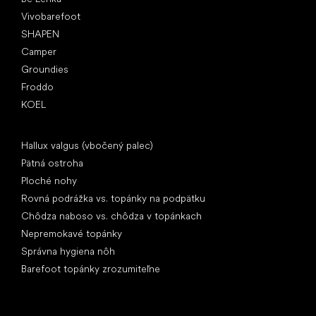
Vivobarefoot
SHAPEN
Camper
Groundies
Froddo
KOEL
Články
Hallux valgus (vbočený palec)
Pätná ostroha
Ploché nohy
Rovná podrážka vs. topánky na podpätku
Chôdza naboso vs. chôdza v topánkach
Nepremokavé topánky
Správna hygiena nôh
Barefoot topánky zrozumiteľne