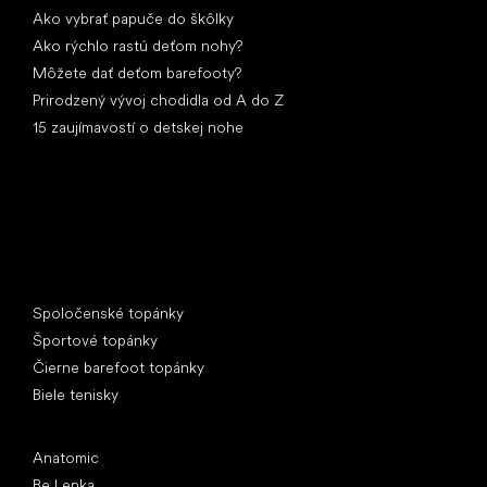
Ako vybrať papuče do škôlky
Ako rýchlo rastú deťom nohy?
Môžete dať deťom barefooty?
Prirodzený vývoj chodidla od A do Z
15 zaujímavostí o detskej nohe
Špeciálne kategórie
Spoločenské topánky
Športové topánky
Čierne barefoot topánky
Biele tenisky
Obľúbené značky
Anatomic
Be Lenka