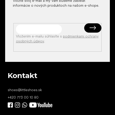
Vložte svoj e-mail a my Vám budeme zasielať
informácie o nových produktoch na našom e-shope.
Vložením e-mailu súhlasíte s
podmienkami ochrany
osobných údajov
.
Kontakt
shoes
@
littleshoes.sk
+420 773 00 10 80