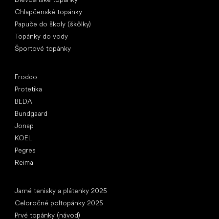
Chlapčenské topánky
Papuče do školy (škôlky)
Topánky do vody
Športové topánky
Obľúbené značky
Froddo
Protetika
BEDA
Bundgaard
Jonap
KOEL
Pegres
Reima
Články
Jarné tenisky a plátenky 2025
Celoročné poltopánky 2025
Prvé topánky (návod)