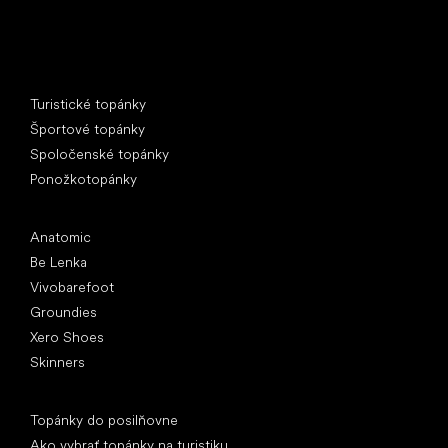
Špeciálne kategórie
Turistické topánky
Športové topánky
Spoločenské topánky
Ponožkotopánky
Obľúbené značky
Anatomic
Be Lenka
Vivobarefoot
Groundies
Xero Shoes
Skinners
Články
Topánky do posilňovne
Ako vybrať topánky na turistiku