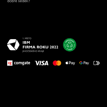
dobre sedeli?
Všetko
najlepšie
vašim nohám