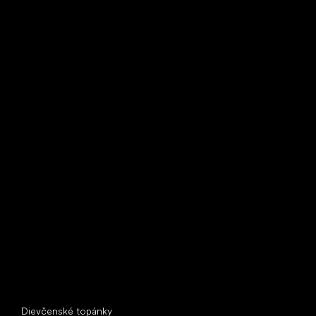
Bežecké tenisky
Little Shoes s.r.o.
U Vodárny 1506
397 01 Písek
IČ: 07715773, DIČ: CZ07715773
Špeciálne kategórie
Dievčenské topánky