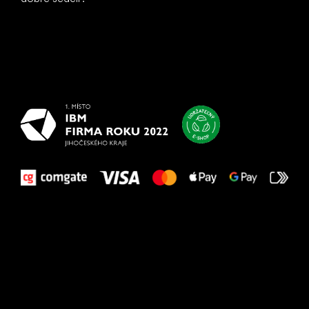
Všetko
najlepšie
vašim nohám