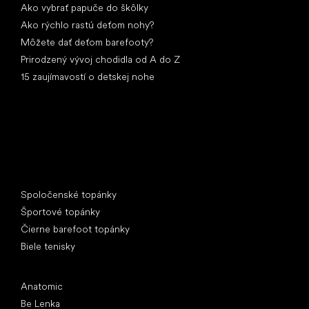
Ako vybrať papuče do škôlky
Ako rýchlo rastú deťom nohy?
Môžete dať deťom barefooty?
Prirodzený vývoj chodidla od A do Z
15 zaujímavostí o detskej nohe
Špeciálne kategórie
Spoločenské topánky
Športové topánky
Čierne barefoot topánky
Biele tenisky
Obľúbené značky
Anatomic
Be Lenka