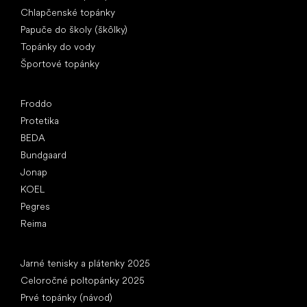
Chlapčenské topánky
Papuče do školy (škôlky)
Topánky do vody
Športové topánky
Obľúbené značky
Froddo
Protetika
BEDA
Bundgaard
Jonap
KOEL
Pegres
Reima
Články
Jarné tenisky a plátenky 2025
Celoročné poltopánky 2025
Prvé topánky (návod)