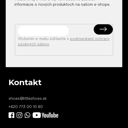
informácie o nových produktoch na našom e-shope.
Vložením e-mailu súhlasíte s
podmienkami ochrany
osobných údajov
.
Kontakt
shoes
@
littleshoes.sk
+420 773 00 10 80