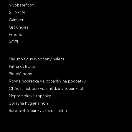
Vivobarefoot
SHAPEN
Camper
Groundies
Froddo
KOEL
Články
Hallux valgus (vbočený palec)
Pätná ostroha
Ploché nohy
Rovná podrážka vs. topánky na podpätku
Chôdza naboso vs. chôdza v topánkach
Nepremokavé topánky
Správna hygiena nôh
Barefoot topánky zrozumiteľne