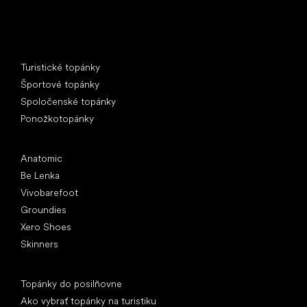
Špeciálne kategórie
Turistické topánky
Športové topánky
Spoločenské topánky
Ponožkotopánky
Obľúbené značky
Anatomic
Be Lenka
Vivobarefoot
Groundies
Xero Shoes
Skinners
Články
Topánky do posilňovne
Ako vybrať topánky na turistiku