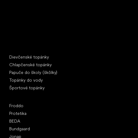
IČ: 07715773, DIČ: CZ07715773
Špeciálne kategórie
Dievčenské topánky
Chlapčenské topánky
Papuče do školy (škôlky)
Topánky do vody
Športové topánky
Obľúbené značky
Froddo
Protetika
BEDA
Bundgaard
Jonap