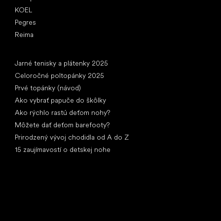
KOEL
Pegres
Reima
Články
Jarné tenisky a plátenky 2025
Celoročné poltopánky 2025
Prvé topánky (návod)
Ako vybrať papuče do škôlky
Ako rýchlo rastú deťom nohy?
Môžete dať deťom barefooty?
Prirodzený vývoj chodidla od A do Z
15 zaujímavostí o detskej nohe