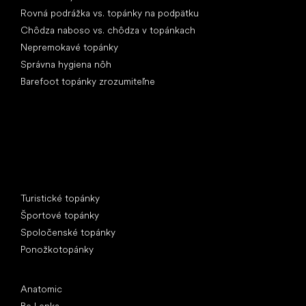
Rovná podrážka vs. topánky na podpätku
Chôdza naboso vs. chôdza v topánkach
Nepremokavé topánky
Správna hygiena nôh
Barefoot topánky zrozumiteľne
Špeciálne kategórie
Turistické topánky
Športové topánky
Spoločenské topánky
Ponožkotopánky
Obľúbené značky
Anatomic