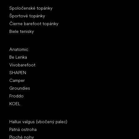
Špeciálne kategórie
Spoločenské topánky
Športové topánky
Čierne barefoot topánky
Biele tenisky
Obľúbené značky
Anatomic
Be Lenka
Vivobarefoot
SHAPEN
Camper
Groundies
Froddo
KOEL
Články
Hallux valgus (vbočený palec)
Pätná ostroha
Ploché nohy