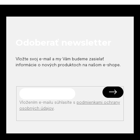
Z
á
p
ä
t
Odoberať newsletter
i
e
Vložte svoj e-mail a my Vám budeme zasielať
informácie o nových produktoch na našom e-shope.
Vložením e-mailu súhlasíte s
podmienkami ochrany
osobných údajov
.