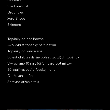
Be Lenka
Vivobarefoot
Groundies
Xero Shoes
Skinners
Články
Topánky do posilňovne
Ako vybrať topánky na turistiku
Topánky do kancelárie
Bolesť chrbta i ďalšie bolesti zo zlých topánok
Vyvraciame 10 najväčších barefoot mýtov!
20 zaujímavostí o ľudskej nohe
Otužovanie nôh
Správne držanie tela