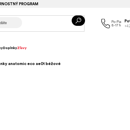
RNOSTNÝ PROGRAM
Po
+4
ky
Doplnky
Zľavy
nky anatomic eco ae01 béžové