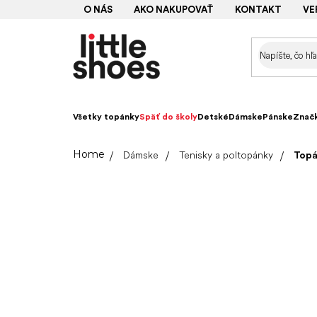
Prejsť
O NÁS
AKO NAKUPOVAŤ
KONTAKT
VE
na
obsah
Všetky topánky
Späť do školy
Detské
Dámske
Pánske
Znač
Domov
Dámske
Tenisky a poltopánky
Topá