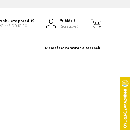
Prihlásiť
trebujete poradiť?
20 773 00 10 80
Registrovať
O barefoot
Porovnanie topánok