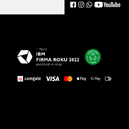
Všetko
najlepšie
vašim nohám