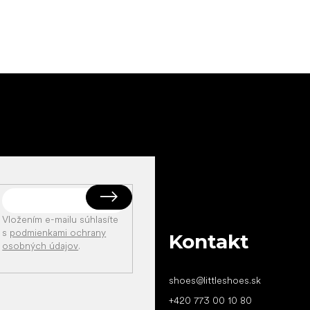
Vložením e-mailu súhlasíte
s
podmienkami ochrany
Kontakt
osobných údajov
.
shoes
@
littleshoes.sk
+420 773 00 10 80