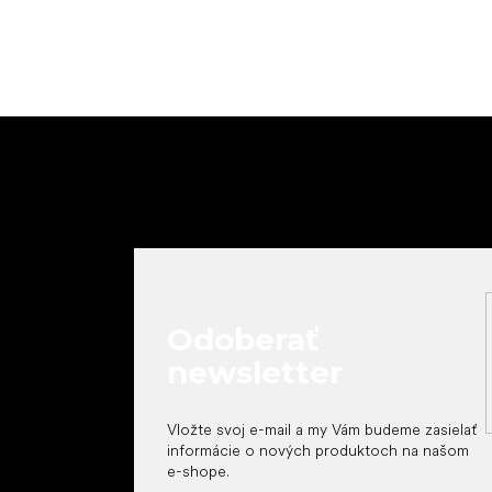
Z
á
p
ä
t
i
e
Odoberať
newsletter
Vložte svoj e-mail a my Vám budeme zasielať
informácie o nových produktoch na našom
e-shope.