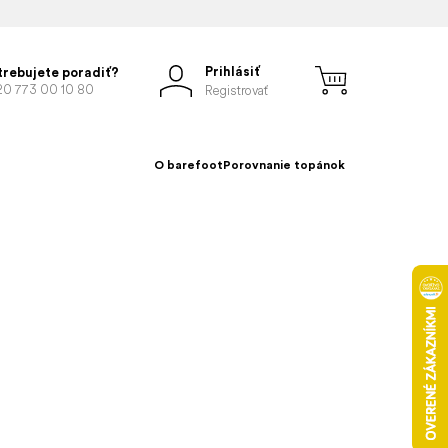
Prihlásiť
trebujete poradiť?
20 773 00 10 80
Registrovať
O barefoot
Porovnanie topánok