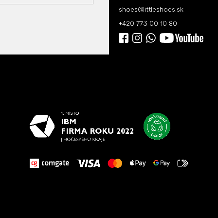
shoes
@
littleshoes.sk
+420 773 00 10 80
Všetko
najlepšie
vašim nohám