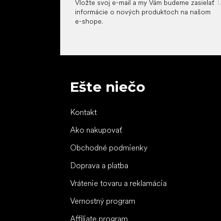
Vložte svoj e-mail a my Vám budeme zasielať
informácie o nových produktoch na našom
e-shope.
Ešte niečo
Kontakt
Ako nakupovať
Obchodné podmienky
Doprava a platba
Vrátenie tovaru a reklamácia
Vernostný program
Affiliate program