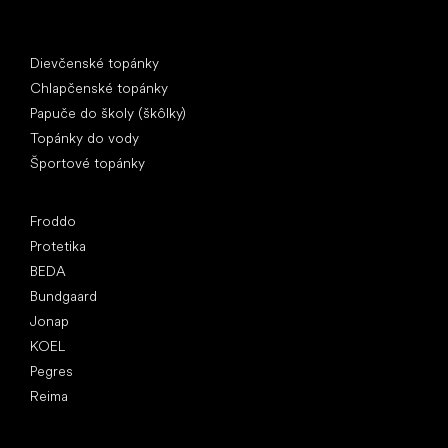
Špeciálne kategórie
Dievčenské topánky
Chlapčenské topánky
Papuče do školy (škôlky)
Topánky do vody
Športové topánky
Obľúbené značky
Froddo
Protetika
BEDA
Bundgaard
Jonap
KOEL
Pegres
Reima
Články