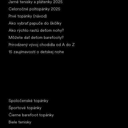
Jarné tenisky a plátenky 2025
Celoročné poltopánky 2025
Prvé topánky (návod)
Ako vybrať papuče do škôlky
Ako rýchlo rastú deťom nohy?
Môžete dať deťom barefooty?
Prirodzený vývoj chodidla od A do Z
15 zaujímavostí o detskej nohe
Špeciálne kategórie
Spoločenské topánky
Športové topánky
Čierne barefoot topánky
Biele tenisky