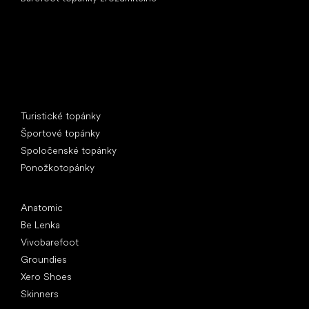
Špeciálne kategórie
Turistické topánky
Športové topánky
Spoločenské topánky
Ponožkotopánky
Obľúbené značky
Anatomic
Be Lenka
Vivobarefoot
Groundies
Xero Shoes
Skinners