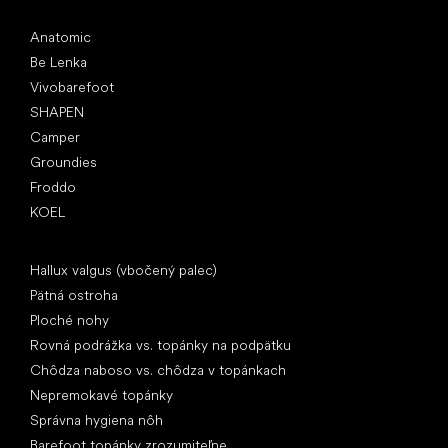
Obľúbené značky
Anatomic
Be Lenka
Vivobarefoot
SHAPEN
Camper
Groundies
Froddo
KOEL
Články
Hallux valgus (vbočený palec)
Pätná ostroha
Ploché nohy
Rovná podrážka vs. topánky na podpätku
Chôdza naboso vs. chôdza v topánkach
Nepremokavé topánky
Správna hygiena nôh
Barefoot topánky zrozumiteľne