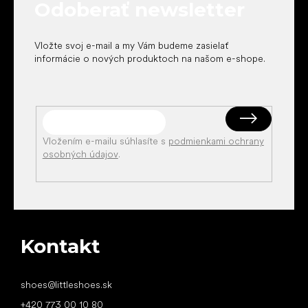
Odoberať newsletter
i
e
Vložte svoj e-mail a my Vám budeme zasielať
informácie o nových produktoch na našom e-shope.
Vložením e-mailu súhlasíte s
podmienkami ochrany
osobných údajov
.
Kontakt
shoes
@
littleshoes.sk
+420 773 00 10 80