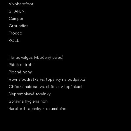
Vivobarefoot
SHAPEN
Camper
Groundies
Froddo
KOEL
Články
Hallux valgus (vbočený palec)
Pätná ostroha
Ploché nohy
Rovná podrážka vs. topánky na podpätku
Chôdza naboso vs. chôdza v topánkach
Nepremokavé topánky
Správna hygiena nôh
Barefoot topánky zrozumiteľne