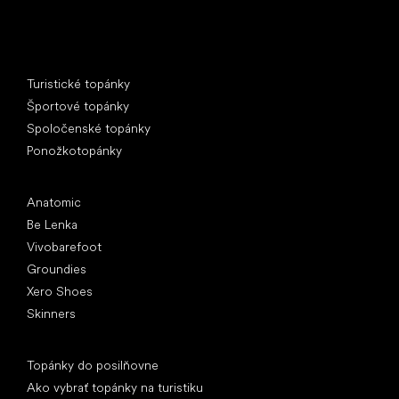
Špeciálne kategórie
Turistické topánky
Športové topánky
Spoločenské topánky
Ponožkotopánky
Obľúbené značky
Anatomic
Be Lenka
Vivobarefoot
Groundies
Xero Shoes
Skinners
Články
Topánky do posilňovne
Ako vybrať topánky na turistiku