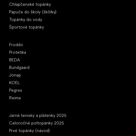
Chlapčenské topánky
Papuče do školy (škôlky)
Topánky do vody
Športové topánky
Obľúbené značky
Froddo
Protetika
BEDA
Bundgaard
Jonap
KOEL
Pegres
Reima
Články
Jarné tenisky a plátenky 2025
Celoročné poltopánky 2025
Prvé topánky (návod)