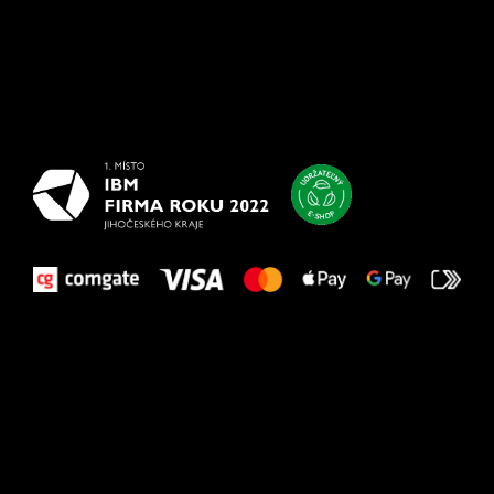
Všetko
najlepšie
vašim nohám