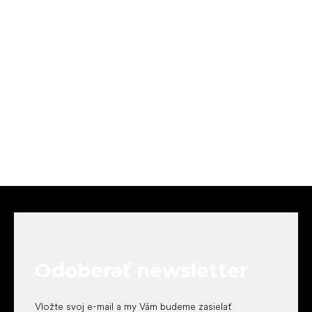
Z
á
p
ä
t
Odoberať newsletter
i
e
Vložte svoj e-mail a my Vám budeme zasielať