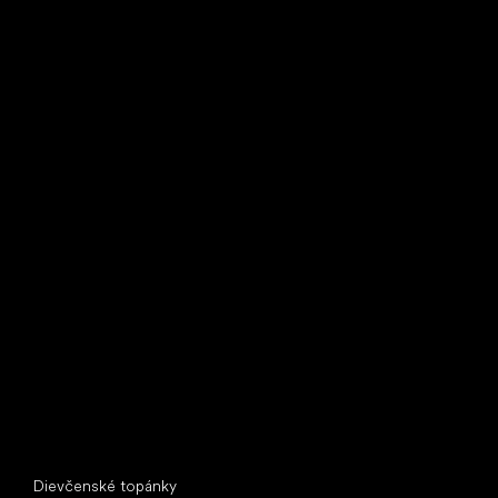
Bežecké tenisky
Little Shoes s.r.o.
U Vodárny 1506
397 01 Písek
IČ: 07715773, DIČ: CZ07715773
Špeciálne kategórie
Dievčenské topánky