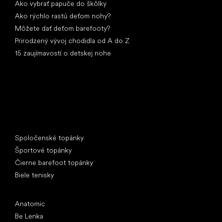
Ako vybrať papuče do škôlky
Ako rýchlo rastú deťom nohy?
Môžete dať deťom barefooty?
Prirodzený vývoj chodidla od A do Z
15 zaujímavostí o detskej nohe
Špeciálne kategórie
Spoločenské topánky
Športové topánky
Čierne barefoot topánky
Biele tenisky
Obľúbené značky
Anatomic
Be Lenka