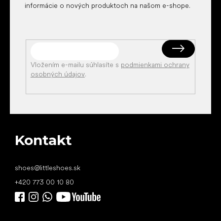
informácie o nových produktoch na našom e-shope.
Vložením e-mailu súhlasíte s
podmienkami ochrany
osobných údajov
.
Kontakt
shoes
@
littleshoes.sk
+420 773 00 10 80