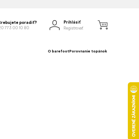
Prihlásiť
trebujete poradiť?
20 773 00 10 80
Registrovať
O barefoot
Porovnanie topánok