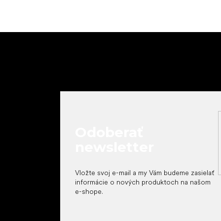
Z
á
p
ä
t
i
e
Odoberať
newsletter
Vložte svoj e-mail a my Vám budeme zasielať
informácie o nových produktoch na našom
e-shope.