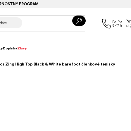
RNOSTNÝ PROGRAM
Po
+4
ky
Doplnky
Zľavy
cs Zing High Top Black & White barefoot členkové tenisky