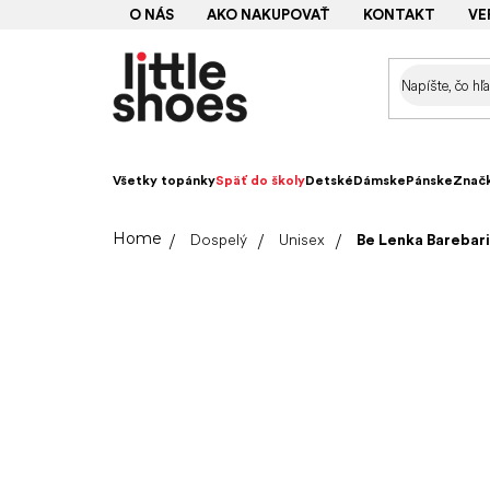
Prejsť
O NÁS
AKO NAKUPOVAŤ
KONTAKT
VE
na
obsah
Všetky topánky
Späť do školy
Detské
Dámske
Pánske
Znač
Domov
Dospelý
Unisex
Be Lenka Barebari