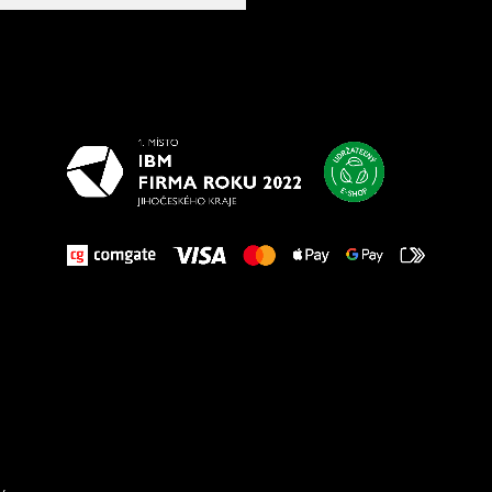
Všetko
najlepšie
vašim nohám