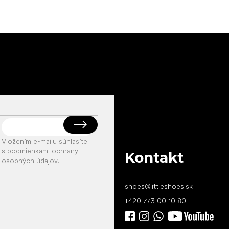
Vložením e-mailu súhlasíte
s
podmienkami ochrany
Kontakt
osobných údajov
.
shoes
@
littleshoes.sk
+420 773 00 10 80