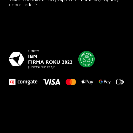
dobre sedeli?
Všetko
najlepšie
vašim nohám