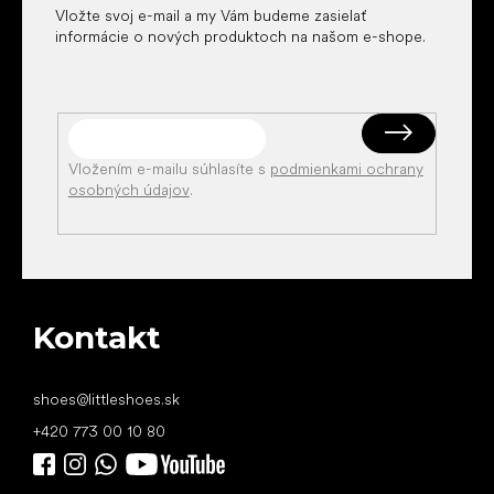
Vložte svoj e-mail a my Vám budeme zasielať
informácie o nových produktoch na našom e-shope.
Vložením e-mailu súhlasíte s
podmienkami ochrany
osobných údajov
.
Kontakt
shoes
@
littleshoes.sk
+420 773 00 10 80