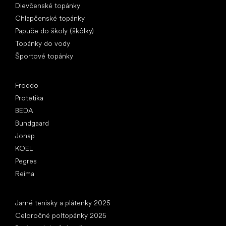
Dievčenské topánky
Chlapčenské topánky
Papuče do školy (škôlky)
Topánky do vody
Športové topánky
Obľúbené značky
Froddo
Protetika
BEDA
Bundgaard
Jonap
KOEL
Pegres
Reima
Články
Jarné tenisky a plátenky 2025
Celoročné poltopánky 2025