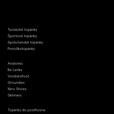
Špeciálne kategórie
Turistické topánky
Športové topánky
Spoločenské topánky
Ponožkotopánky
Obľúbené značky
Anatomic
Be Lenka
Vivobarefoot
Groundies
Xero Shoes
Skinners
Články
Topánky do posilňovne