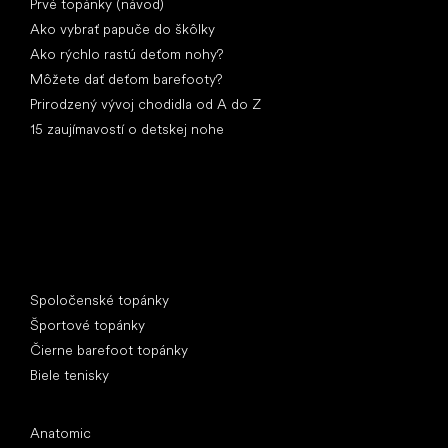
Prvé topánky (návod)
Ako vybrať papuče do škôlky
Ako rýchlo rastú deťom nohy?
Môžete dať deťom barefooty?
Prirodzený vývoj chodidla od A do Z
15 zaujímavostí o detskej nohe
Špeciálne kategórie
Spoločenské topánky
Športové topánky
Čierne barefoot topánky
Biele tenisky
Obľúbené značky
Anatomic