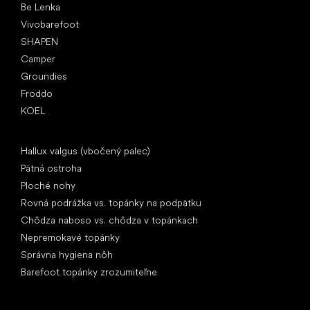
Be Lenka
Vivobarefoot
SHAPEN
Camper
Groundies
Froddo
KOEL
Články
Hallux valgus (vbočený palec)
Pätná ostroha
Ploché nohy
Rovná podrážka vs. topánky na podpätku
Chôdza naboso vs. chôdza v topánkach
Nepremokavé topánky
Správna hygiena nôh
Barefoot topánky zrozumiteľne