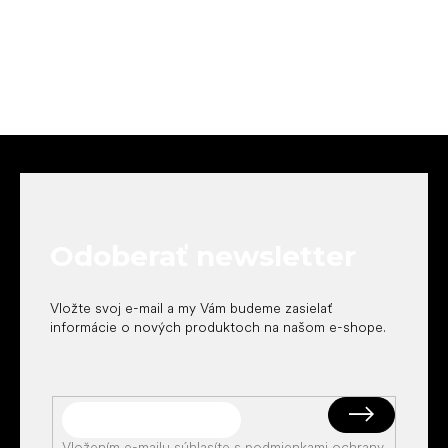
Z
á
p
ä
t
Odoberať newsletter
i
e
Vložte svoj e-mail a my Vám budeme zasielať
informácie o nových produktoch na našom e-shope.
Vložením e-mailu súhlasíte s
podmienkami ochrany