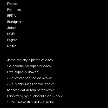
Froddo
Protetika
BEDA
Bundgaard
Jonap
KOEL
Pegres
Reima
Články
Jarné tenisky a plátenky 2025
Celoročné poltopánky 2025
Prvé topánky (návod)
Ako vybrať papuče do škôlky
Ako rýchlo rastú deťom nohy?
Môžete dať deťom barefooty?
Prirodzený vývoj chodidla od A do Z
15 zaujímavostí o detskej nohe