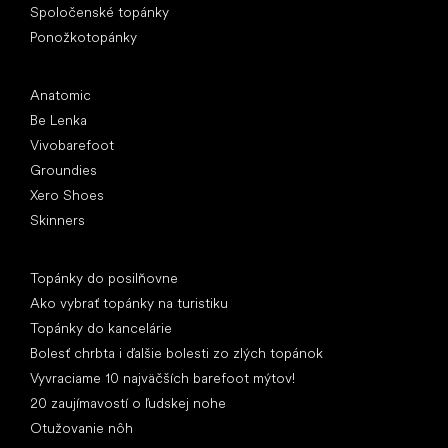
Spoločenské topánky
Ponožkotopánky
Obľúbené značky
Anatomic
Be Lenka
Vivobarefoot
Groundies
Xero Shoes
Skinners
Články
Topánky do posilňovne
Ako vybrať topánky na turistiku
Topánky do kancelárie
Bolesť chrbta i ďalšie bolesti zo zlých topánok
Vyvraciame 10 najväčších barefoot mýtov!
20 zaujímavostí o ľudskej nohe
Otužovanie nôh