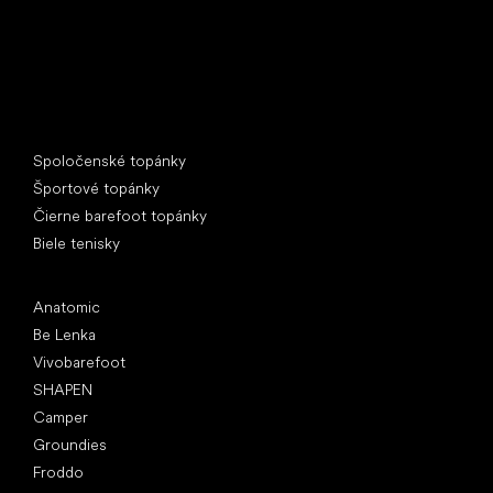
Špeciálne kategórie
Spoločenské topánky
Športové topánky
Čierne barefoot topánky
Biele tenisky
Obľúbené značky
Anatomic
Be Lenka
Vivobarefoot
SHAPEN
Camper
Groundies
Froddo