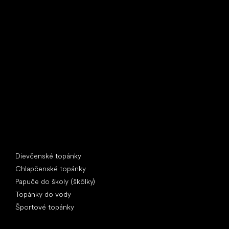
Little Shoes s.r.o.
U Vodárny 1506
397 01 Písek
IČ: 07715773, DIČ: CZ07715773
Špeciálne kategórie
Dievčenské topánky
Chlapčenské topánky
Papuče do školy (škôlky)
Topánky do vody
Športové topánky
Obľúbené značky