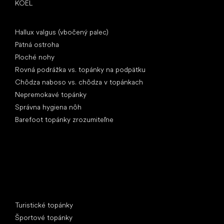
KOEL
Články
Hallux valgus (vbočený palec)
Pätná ostroha
Ploché nohy
Rovná podrážka vs. topánky na podpätku
Chôdza naboso vs. chôdza v topánkach
Nepremokavé topánky
Správna hygiena nôh
Barefoot topánky zrozumiteľne
Špeciálne kategórie
Turistické topánky
Športové topánky