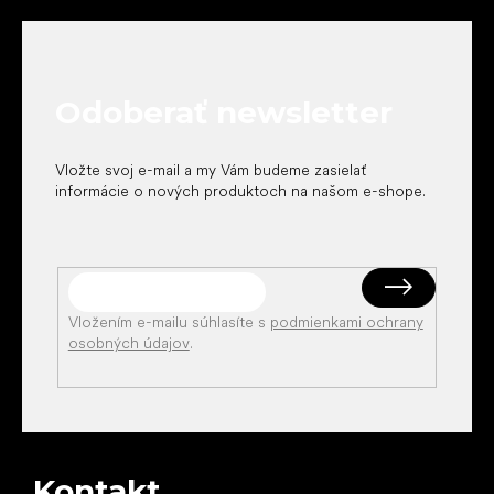
á
p
ä
t
Odoberať newsletter
i
e
Vložte svoj e-mail a my Vám budeme zasielať
informácie o nových produktoch na našom e-shope.
Vložením e-mailu súhlasíte s
podmienkami ochrany
osobných údajov
.
Kontakt