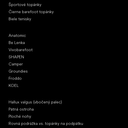
Športové topánky
Čierne barefoot topánky
Biele tenisky
Obľúbené značky
Anatomic
Be Lenka
Vivobarefoot
SHAPEN
Camper
Groundies
Froddo
KOEL
Články
Hallux valgus (vbočený palec)
Pätná ostroha
Ploché nohy
Rovná podrážka vs. topánky na podpätku