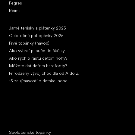
Pegres
Reima
Články
Jarné tenisky a plátenky 2025
Celoročné poltopánky 2025
Prvé topánky (návod)
Ako vybrať papuče do škôlky
Ako rýchlo rastú deťom nohy?
Môžete dať deťom barefooty?
Prirodzený vývoj chodidla od A do Z
15 zaujímavostí o detskej nohe
Špeciálne kategórie
Spoločenské topánky