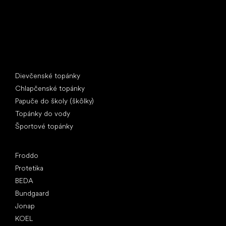
Špeciálne kategórie
Dievčenské topánky
Chlapčenské topánky
Papuče do školy (škôlky)
Topánky do vody
Športové topánky
Obľúbené značky
Froddo
Protetika
BEDA
Bundgaard
Jonap
KOEL