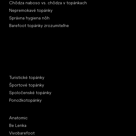
Chôdza naboso vs. chôdza v topánkach
Nepremokavé topánky
Správna hygiena nôh
Barefoot topánky zrozumiteľne
Špeciálne kategórie
Turistické topánky
Športové topánky
Spoločenské topánky
Ponožkotopánky
Obľúbené značky
Anatomic
Be Lenka
Vivobarefoot