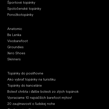
Športové topánky
Spoločenské topánky
Ponožkotopánky
Obľúbené značky
Anatomic
Be Lenka
Vivobarefoot
Groundies
Xero Shoes
Skinners
Články
Topánky do posilňovne
Ako vybrať topánky na turistiku
Topánky do kancelárie
Bolesť chrbta i ďalšie bolesti zo zlých topánok
Vyvraciame 10 najväčších barefoot mýtov!
20 zaujímavostí o ľudskej nohe