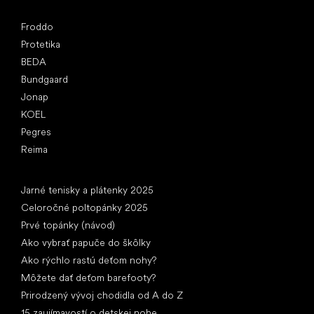
Obľúbené značky
Froddo
Protetika
BEDA
Bundgaard
Jonap
KOEL
Pegres
Reima
Články
Jarné tenisky a plátenky 2025
Celoročné poltopánky 2025
Prvé topánky (návod)
Ako vybrať papuče do škôlky
Ako rýchlo rastú deťom nohy?
Môžete dať deťom barefooty?
Prirodzený vývoj chodidla od A do Z
15 zaujímavostí o detskej nohe