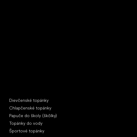
Little Shoes s.r.o.
U Vodárny 1506
397 01 Písek
IČ: 07715773, DIČ: CZ07715773
Špeciálne kategórie
Dievčenské topánky
Chlapčenské topánky
Papuče do školy (škôlky)
Topánky do vody
Športové topánky