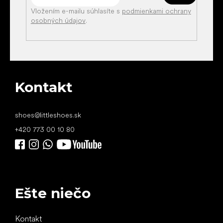
Vložením e-mailu súhlasíte s
podmienkami ochrany
osobných údajov
.
Kontakt
shoes
@
littleshoes.sk
+420 773 00 10 80
Ešte niečo
Kontakt