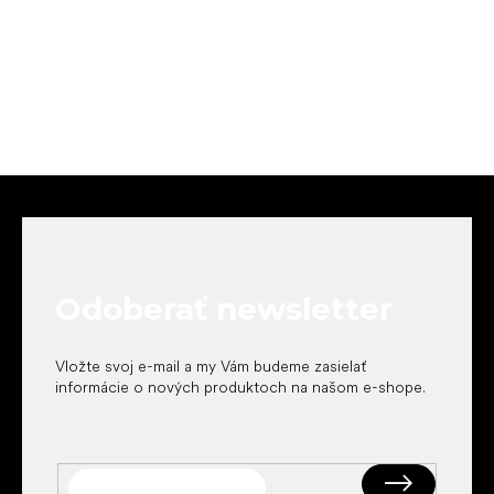
Z
á
p
ä
t
Odoberať newsletter
i
e
Vložte svoj e-mail a my Vám budeme zasielať
informácie o nových produktoch na našom e-shope.