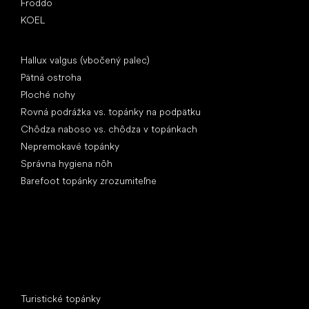
Froddo
KOEL
Články
Hallux valgus (vbočený palec)
Pätná ostroha
Ploché nohy
Rovná podrážka vs. topánky na podpätku
Chôdza naboso vs. chôdza v topánkach
Nepremokavé topánky
Správna hygiena nôh
Barefoot topánky zrozumiteľne
Špeciálne kategórie
Turistické topánky