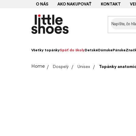
Prejsť
O NÁS
AKO NAKUPOVAŤ
KONTAKT
VE
na
obsah
Všetky topánky
Späť do školy
Detské
Dámske
Pánske
Znač
Domov
Dospelý
Unisex
Topánky anatomic 