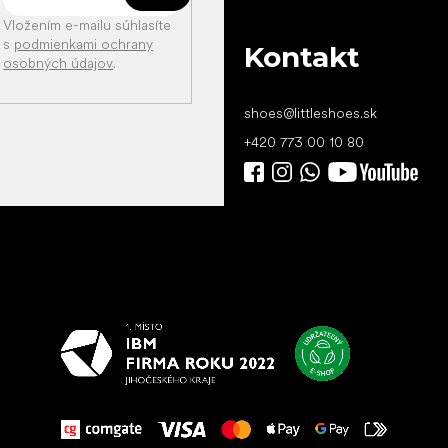
Vložením e-mailu súhlasíte
s
podmienkami ochrany
Kontakt
osobných údajov
.
shoes
@
littleshoes.sk
+420 773 00 10 80
Všetko
najlepšie
vašim nohám