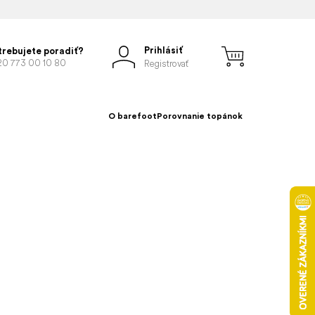
Prihlásiť
trebujete poradiť?
20 773 00 10 80
Registrovať
O barefoot
Porovnanie topánok