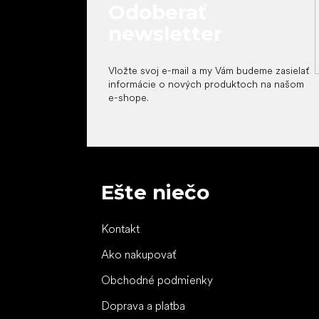
Odoberať
newsletter
Vložte svoj e-mail a my Vám budeme zasielať
informácie o nových produktoch na našom
e-shope.
Ešte niečo
Kontakt
Ako nakupovať
Obchodné podmienky
Doprava a platba