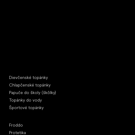
Little Shoes s.r.o.
U Vodárny 1506
397 01 Písek
IČ: 07715773, DIČ: CZ07715773
Špeciálne kategórie
Dievčenské topánky
Chlapčenské topánky
Papuče do školy (škôlky)
Topánky do vody
Športové topánky
Obľúbené značky
Froddo
Protetika