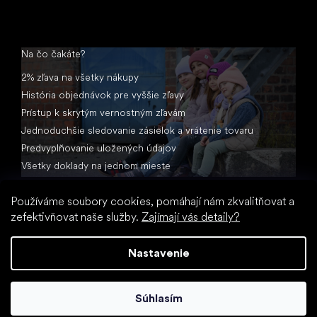
Na čo čakáte?
2% zľava na všetky nákupy
História objednávok pre vyššie zľavy
Prístup k skrytým vernostným zľavám
Jednoduchšie sledovanie zásielok a vrátenie tovaru
Predvyplňovanie uložených údajov
Všetky doklady na jednom mieste
Používáme soubory cookies, pomáhají nám zkvalitňovat a
zefektivňovat naše služby.
Zajímají vás detaily?
Nastavenie
Vytvoril Shoptet
Súhlasím
Copyright 2026
Little Shoes.sk
. Všetky práva vyhradené.