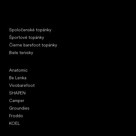
Špeciálne kategórie
Spoločenské topánky
Športové topánky
Čierne barefoot topánky
Biele tenisky
Obľúbené značky
Anatomic
Be Lenka
Vivobarefoot
SHAPEN
Camper
Groundies
Froddo
KOEL
Články