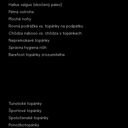
Hallux valgus (vbočený palec)
Pätná ostroha
Ploché nohy
Rovná podrážka vs. topánky na podpätku
Chôdza naboso vs. chôdza v topánkach
Nepremokavé topánky
Správna hygiena nôh
Barefoot topánky zrozumiteľne
Špeciálne kategórie
Turistické topánky
Športové topánky
Spoločenské topánky
Ponožkotopánky