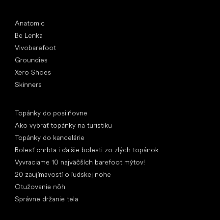
Obľúbené značky
Anatomic
Be Lenka
Vivobarefoot
Groundies
Xero Shoes
Skinners
Články
Topánky do posilňovne
Ako vybrať topánky na turistiku
Topánky do kancelárie
Bolesť chrbta i ďalšie bolesti zo zlých topánok
Vyvraciame 10 najväčších barefoot mýtov!
20 zaujímavostí o ľudskej nohe
Otužovanie nôh
Správne držanie tela