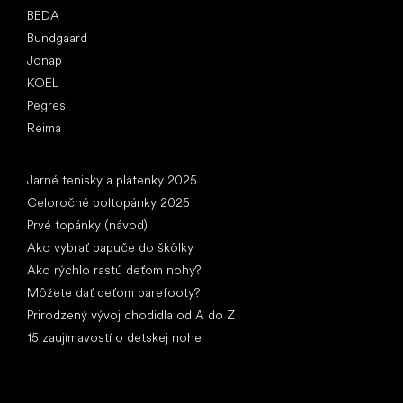
BEDA
Bundgaard
Jonap
KOEL
Pegres
Reima
Články
Jarné tenisky a plátenky 2025
Celoročné poltopánky 2025
Prvé topánky (návod)
Ako vybrať papuče do škôlky
Ako rýchlo rastú deťom nohy?
Môžete dať deťom barefooty?
Prirodzený vývoj chodidla od A do Z
15 zaujímavostí o detskej nohe