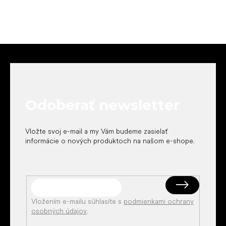
Z
á
p
ä
t
Odoberať newsletter
i
e
Vložte svoj e-mail a my Vám budeme zasielať
informácie o nových produktoch na našom e-shope.
Vložením e-mailu súhlasíte s
podmienkami ochrany
osobných údajov
.