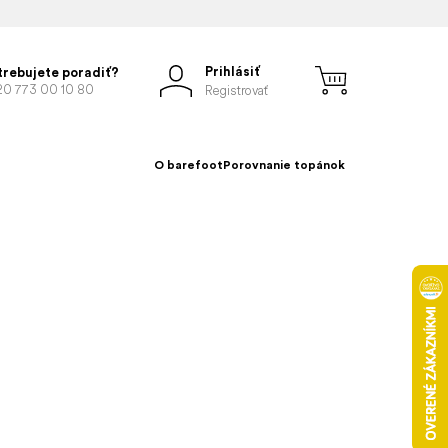
Prihlásiť
trebujete poradiť?
20 773 00 10 80
Registrovať
O barefoot
Porovnanie topánok