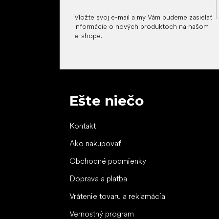
Vložte svoj e-mail a my Vám budeme zasielať
informácie o nových produktoch na našom
e-shope.
Ešte niečo
Kontakt
Ako nakupovať
Obchodné podmienky
Doprava a platba
Vrátenie tovaru a reklamácia
Vernostný program