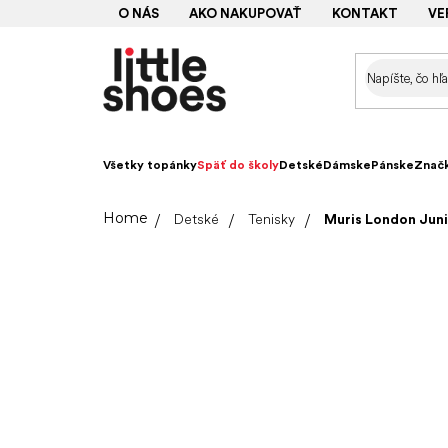
Prejsť
O NÁS
AKO NAKUPOVAŤ
KONTAKT
VE
na
obsah
Všetky topánky
Späť do školy
Detské
Dámske
Pánske
Znač
Domov
Detské
Tenisky
Muris London Juni