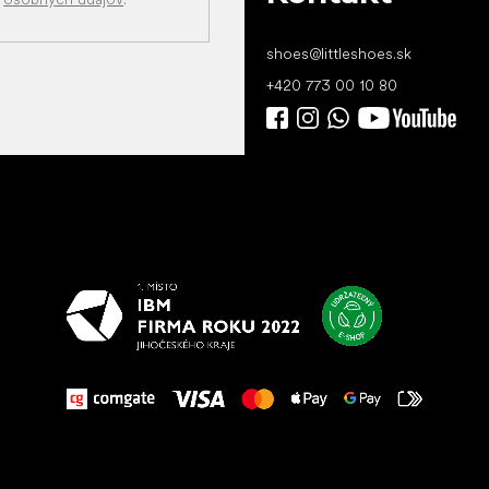
shoes
@
littleshoes.sk
+420 773 00 10 80
Všetko
najlepšie
vašim nohám