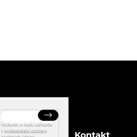
Vložením e-mailu súhlasíte
s
podmienkami ochrany
Kontakt
osobných údajov
.