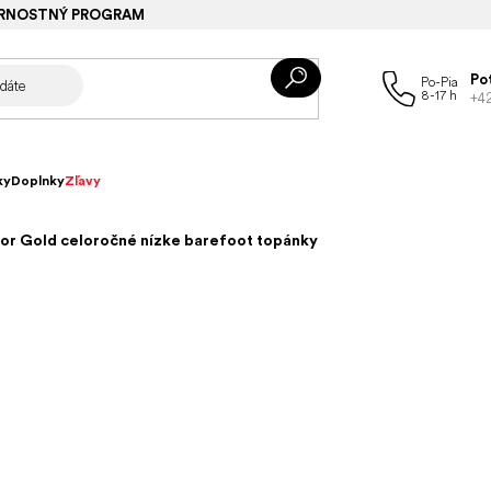
RNOSTNÝ PROGRAM
Po
+4
ky
Doplnky
Zľavy
or Gold celoročné nízke barefoot topánky