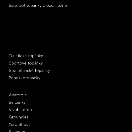
Barefoot topánky zrozumiteľne
Špeciálne kategórie
Turistické topánky
Športové topánky
Spoločenské topánky
Ponožkotopánky
Obľúbené značky
Anatomic
Be Lenka
Vivobarefoot
Groundies
Xero Shoes
Skinners