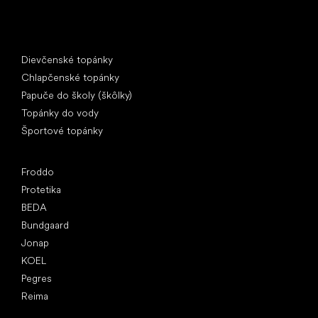
Špeciálne kategórie
Dievčenské topánky
Chlapčenské topánky
Papuče do školy (škôlky)
Topánky do vody
Športové topánky
Obľúbené značky
Froddo
Protetika
BEDA
Bundgaard
Jonap
KOEL
Pegres
Reima