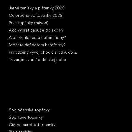
Články
Jarné tenisky a plátenky 2025
Celoročné poltopánky 2025
Prvé topánky (návod)
Ako vybrať papuče do škôlky
Ako rýchlo rastú deťom nohy?
Môžete dať deťom barefooty?
Prirodzený vývoj chodidla od A do Z
15 zaujímavostí o detskej nohe
Špeciálne kategórie
Spoločenské topánky
Športové topánky
Čierne barefoot topánky
Biele tenisky