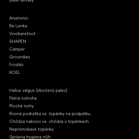
Obľúbené značky
Anatomic
Be Lenka
Vivobarefoot
SHAPEN
Camper
Groundies
Froddo
KOEL
Články
Hallux valgus (vbočený palec)
Pätná ostroha
Ploché nohy
Rovná podrážka vs. topánky na podpätku
Chôdza naboso vs. chôdza v topánkach
Nepremokavé topánky
Správna hygiena nôh