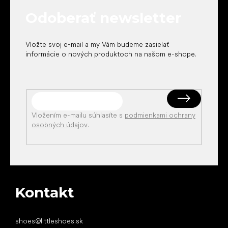
t
Odoberať newsletter
i
e
Vložte svoj e-mail a my Vám budeme zasielať
informácie o nových produktoch na našom e-shope.
Vložením e-mailu súhlasíte s
podmienkami ochrany
osobných údajov
.
Kontakt
shoes
@
littleshoes.sk