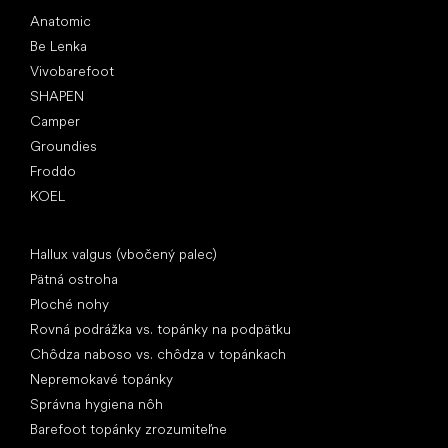
Obľúbené značky
Anatomic
Be Lenka
Vivobarefoot
SHAPEN
Camper
Groundies
Froddo
KOEL
Články
Hallux valgus (vbočený palec)
Pätná ostroha
Ploché nohy
Rovná podrážka vs. topánky na podpätku
Chôdza naboso vs. chôdza v topánkach
Nepremokavé topánky
Správna hygiena nôh
Barefoot topánky zrozumiteľne