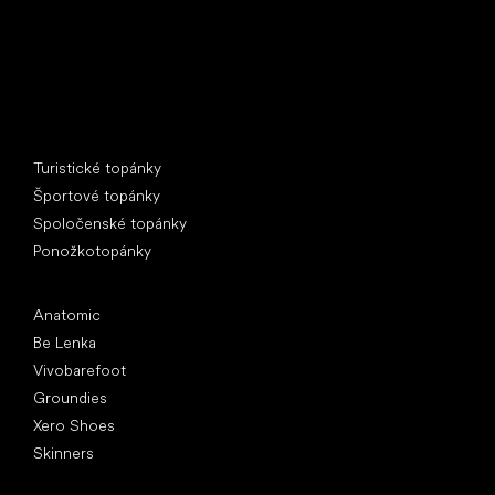
Špeciálne kategórie
Turistické topánky
Športové topánky
Spoločenské topánky
Ponožkotopánky
Obľúbené značky
Anatomic
Be Lenka
Vivobarefoot
Groundies
Xero Shoes
Skinners