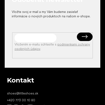
e
Vložte svoj e-mail a my Vám budeme zasielať
informácie o nových produktoch na našom e-shope.
Vložením e-mailu súhlasíte s
podmienkami ochrany
osobných údajov
.
Kontakt
shoes
@
littleshoes.sk
+420 773 00 10 80