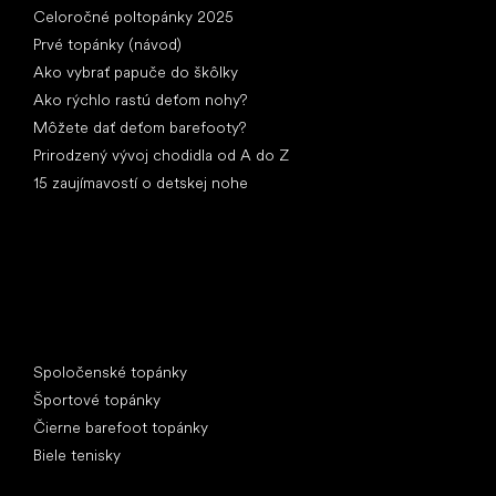
Celoročné poltopánky 2025
Prvé topánky (návod)
Ako vybrať papuče do škôlky
Ako rýchlo rastú deťom nohy?
Môžete dať deťom barefooty?
Prirodzený vývoj chodidla od A do Z
15 zaujímavostí o detskej nohe
Špeciálne kategórie
Spoločenské topánky
Športové topánky
Čierne barefoot topánky
Biele tenisky