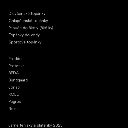
Špeciálne kategórie
Dievčenské topánky
Chlapčenské topánky
Papuče do školy (škôlky)
Topánky do vody
Športové topánky
Obľúbené značky
Froddo
Protetika
BEDA
Bundgaard
Jonap
KOEL
Pegres
Reima
Články
Jarné tenisky a plátenky 2025