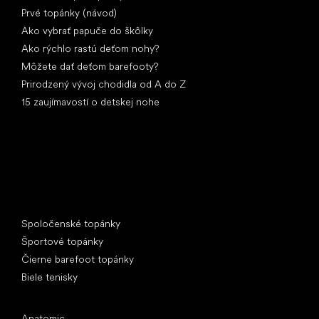
Prvé topánky (návod)
Ako vybrať papuče do škôlky
Ako rýchlo rastú deťom nohy?
Môžete dať deťom barefooty?
Prirodzený vývoj chodidla od A do Z
15 zaujímavostí o detskej nohe
Špeciálne kategórie
Spoločenské topánky
Športové topánky
Čierne barefoot topánky
Biele tenisky
Obľúbené značky
Anatomic