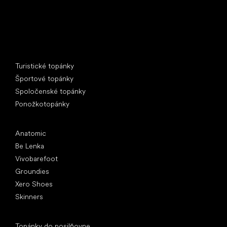
Špeciálne kategórie
Turistické topánky
Športové topánky
Spoločenské topánky
Ponožkotopánky
Obľúbené značky
Anatomic
Be Lenka
Vivobarefoot
Groundies
Xero Shoes
Skinners
Články
Topánky do posilňovne