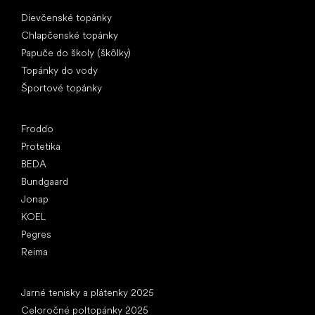
Špeciálne kategórie
Dievčenské topánky
Chlapčenské topánky
Papuče do školy (škôlky)
Topánky do vody
Športové topánky
Obľúbené značky
Froddo
Protetika
BEDA
Bundgaard
Jonap
KOEL
Pegres
Reima
Články
Jarné tenisky a plátenky 2025
Celoročné poltopánky 2025