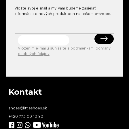
Vložte svoj e-mail a my Vám budeme zasielať
informácie o nových produktoch na našom e-shope.
Vložením e-mailu súhlasíte s
podmienkami ochrany
osobných údajov
.
Kontakt
shoes
@
littleshoes.sk
+420 773 00 10 80