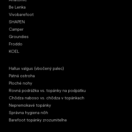
Be Lenka
Vivobarefoot
SHAPEN
Camper
Groundies
Froddo
KOEL
Články
Hallux valgus (vbočený palec)
Pätná ostroha
Ploché nohy
Rovná podrážka vs. topánky na podpätku
Chôdza naboso vs. chôdza v topánkach
Nepremokavé topánky
Správna hygiena nôh
Barefoot topánky zrozumiteľne