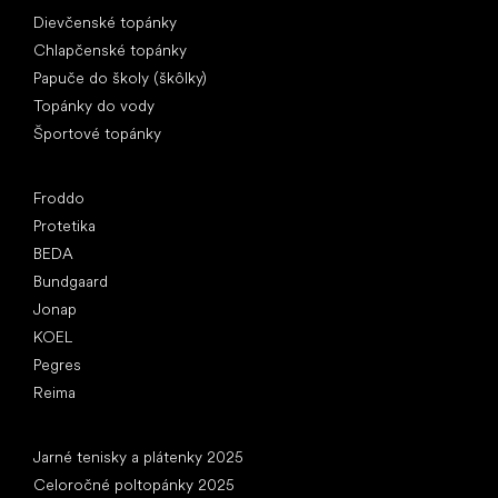
Špeciálne kategórie
Dievčenské topánky
Chlapčenské topánky
Papuče do školy (škôlky)
Topánky do vody
Športové topánky
Obľúbené značky
Froddo
Protetika
BEDA
Bundgaard
Jonap
KOEL
Pegres
Reima
Články
Jarné tenisky a plátenky 2025
Celoročné poltopánky 2025