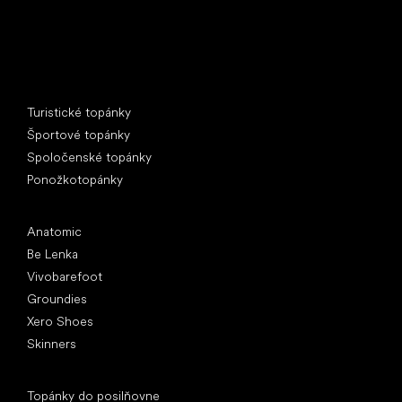
Špeciálne kategórie
Turistické topánky
Športové topánky
Spoločenské topánky
Ponožkotopánky
Obľúbené značky
Anatomic
Be Lenka
Vivobarefoot
Groundies
Xero Shoes
Skinners
Články
Topánky do posilňovne