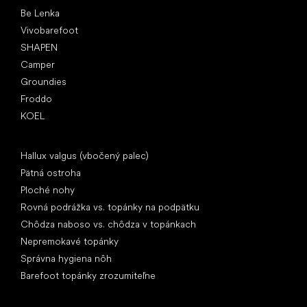
Be Lenka
Vivobarefoot
SHAPEN
Camper
Groundies
Froddo
KOEL
Články
Hallux valgus (vbočený palec)
Pätná ostroha
Ploché nohy
Rovná podrážka vs. topánky na podpätku
Chôdza naboso vs. chôdza v topánkach
Nepremokavé topánky
Správna hygiena nôh
Barefoot topánky zrozumiteľne