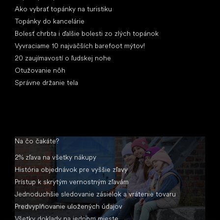
Ako vybrať topánky na turistiku
Topánky do kancelárie
Bolesť chrbta i ďalšie bolesti zo zlých topánok
Vyvraciame 10 najväčších barefoot mýtov!
20 zaujímavostí o ľudskej nohe
Otužovanie nôh
Správne držanie tela
Na čo čakáte?
2% zľava na všetky nákupy
História objednávok pre vyššie zľavy
Prístup k skrytým vernostným zľavám
Jednoduchšie sledovanie zásielok a vrátenie tovaru
Predvyplňovanie uložených údajov
Všetky doklady na jednom mieste