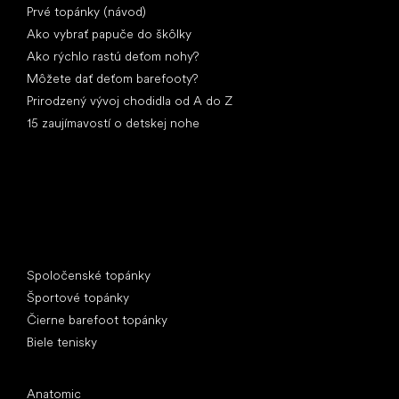
Prvé topánky (návod)
Ako vybrať papuče do škôlky
Ako rýchlo rastú deťom nohy?
Môžete dať deťom barefooty?
Prirodzený vývoj chodidla od A do Z
15 zaujímavostí o detskej nohe
Špeciálne kategórie
Spoločenské topánky
Športové topánky
Čierne barefoot topánky
Biele tenisky
Obľúbené značky
Anatomic