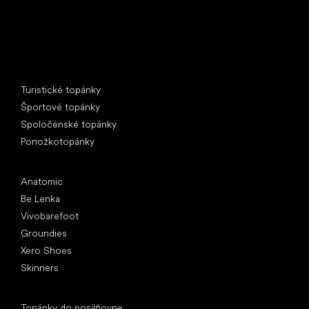
Špeciálne kategórie
Turistické topánky
Športové topánky
Spoločenské topánky
Ponožkotopánky
Obľúbené značky
Anatomic
Be Lenka
Vivobarefoot
Groundies
Xero Shoes
Skinners
Články
Topánky do posilňovne