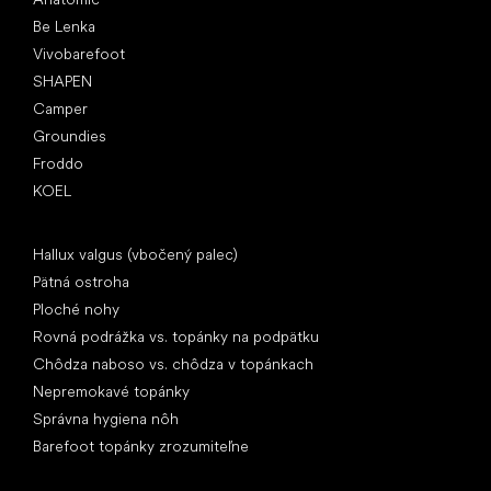
Be Lenka
Vivobarefoot
SHAPEN
Camper
Groundies
Froddo
KOEL
Články
Hallux valgus (vbočený palec)
Pätná ostroha
Ploché nohy
Rovná podrážka vs. topánky na podpätku
Chôdza naboso vs. chôdza v topánkach
Nepremokavé topánky
Správna hygiena nôh
Barefoot topánky zrozumiteľne