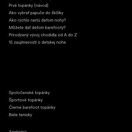
Prvé topánky (návod)
Ako vybrať papuče do škôlky
Ako rýchlo rastú deťom nohy?
Môžete dať deťom barefooty?
Prirodzený vývoj chodidla od A do Z
15 zaujímavostí o detskej nohe
Špeciálne kategórie
Spoločenské topánky
Športové topánky
Čierne barefoot topánky
Biele tenisky
Obľúbené značky
Anatomic