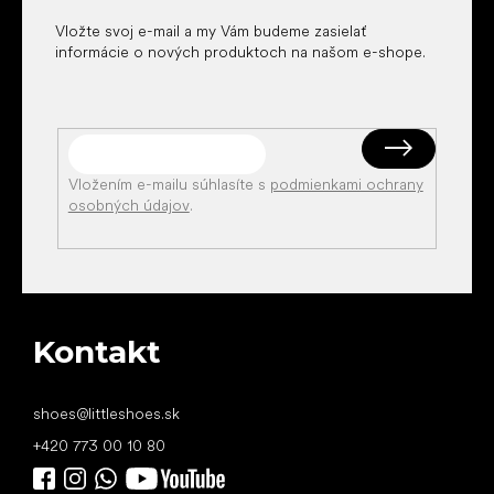
Vložte svoj e-mail a my Vám budeme zasielať
informácie o nových produktoch na našom e-shope.
Vložením e-mailu súhlasíte s
podmienkami ochrany
osobných údajov
.
Kontakt
shoes
@
littleshoes.sk
+420 773 00 10 80