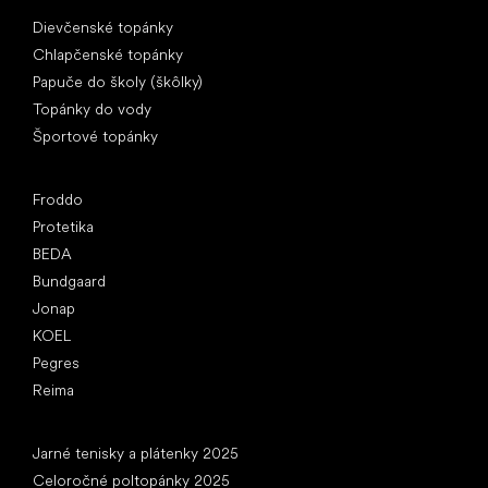
Špeciálne kategórie
Dievčenské topánky
Chlapčenské topánky
Papuče do školy (škôlky)
Topánky do vody
Športové topánky
Obľúbené značky
Froddo
Protetika
BEDA
Bundgaard
Jonap
KOEL
Pegres
Reima
Články
Jarné tenisky a plátenky 2025
Celoročné poltopánky 2025