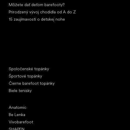
Môžete dať deťom barefooty?
Prirodzený vývoj chodidla od A do Z
15 zaujímavostí o detskej nohe
Špeciálne kategórie
Spoločenské topánky
Športové topánky
Čierne barefoot topánky
Biele tenisky
Obľúbené značky
Anatomic
Be Lenka
Vivobarefoot
SHAPEN