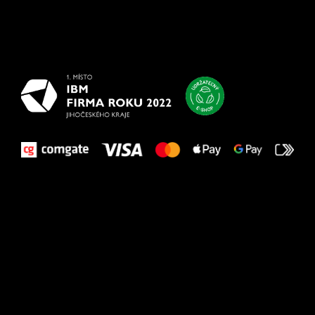
Všetko
najlepšie
vašim nohám