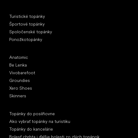
Špeciálne kategórie
Turistické topánky
Športové topánky
Spoločenské topánky
Ponožkotopánky
Obľúbené značky
Anatomic
Be Lenka
Vivobarefoot
Groundies
Xero Shoes
Skinners
Články
Topánky do posilňovne
Ako vybrať topánky na turistiku
Topánky do kancelárie
Bolesť chrbta i ďalšie bolesti zo zlých topánok