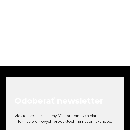
Z
á
p
ä
t
Odoberať newsletter
i
e
Vložte svoj e-mail a my Vám budeme zasielať
informácie o nových produktoch na našom e-shope.