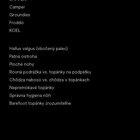
Camper
Groundies
Froddo
KOEL
Články
Hallux valgus (vbočený palec)
Pätná ostroha
Ploché nohy
Rovná podrážka vs. topánky na podpätku
Chôdza naboso vs. chôdza v topánkach
Nepremokavé topánky
Správna hygiena nôh
Barefoot topánky zrozumiteľne