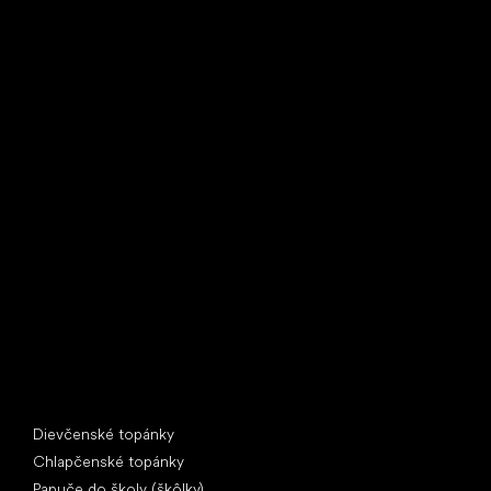
Little Shoes s.r.o.
U Vodárny 1506
397 01 Písek
IČ: 07715773, DIČ: CZ07715773
Špeciálne kategórie
Dievčenské topánky
Chlapčenské topánky
Papuče do školy (škôlky)