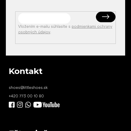
Vložením e-mailu súhlasíte s
podmienkami ochrany
osobných údajov
.
Kontakt
shoes
@
littleshoes.sk
+420 773 00 10 80