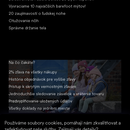
Vyvraciame 10 najväčších barefoot mýtov!
20 zaujímavostí o ľudskej nohe
Otužovanie nôh
Správne držanie tela
Na čo čakáte?
2% zľava na všetky nákupy
História objednávok pre vyššie zľavy
Prístup k skrytým vernostným zľavám
Jednoduchšie sledovanie zásielok a vrátenie tovaru
Predvyplňovanie uložených údajov
Všetky doklady na jednom mieste
Používáme soubory cookies, pomáhají nám zkvalitňovat a
zefektivňovat naše služby.
Zajímají vás detaily?