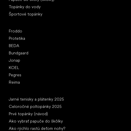
Topánky do vody
Športové topánky
Obľúbené značky
Froddo
Protetika
BEDA
Bundgaard
Jonap
KOEL
Pegres
Reima
Články
Jarné tenisky a plátenky 2025
Celoročné poltopánky 2025
Prvé topánky (návod)
Ako vybrať papuče do škôlky
Ako rýchlo rastú deťom nohy?