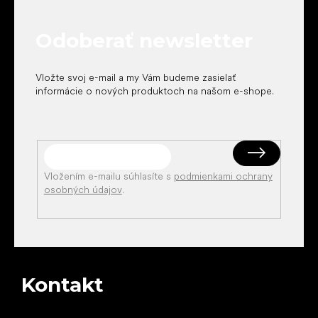
ä
t
Odoberať newsletter
i
e
Vložte svoj e-mail a my Vám budeme zasielať
informácie o nových produktoch na našom e-shope.
Vložením e-mailu súhlasíte s
podmienkami ochrany
osobných údajov
.
Kontakt