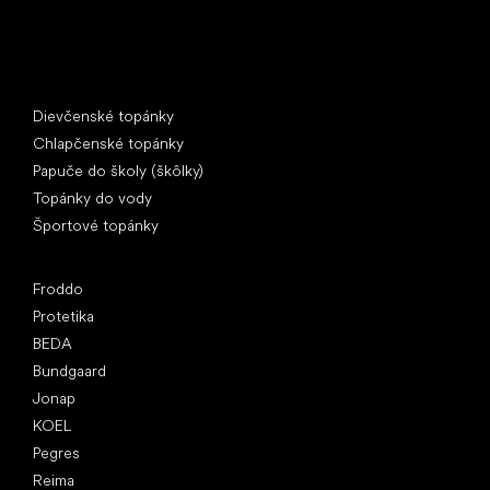
Špeciálne kategórie
Dievčenské topánky
Chlapčenské topánky
Papuče do školy (škôlky)
Topánky do vody
Športové topánky
Obľúbené značky
Froddo
Protetika
BEDA
Bundgaard
Jonap
KOEL
Pegres
Reima