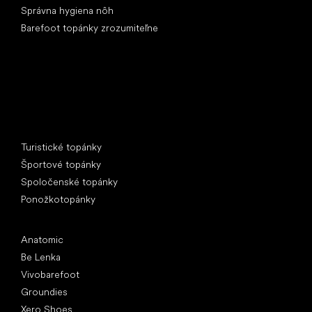
Správna hygiena nôh
Barefoot topánky zrozumiteľne
Špeciálne kategórie
Turistické topánky
Športové topánky
Spoločenské topánky
Ponožkotopánky
Obľúbené značky
Anatomic
Be Lenka
Vivobarefoot
Groundies
Xero Shoes