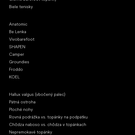
Biele tenisky
Obľúbené značky
Anatomic
Be Lenka
Vivobarefoot
SHAPEN
Camper
Groundies
Froddo
KOEL
Články
Hallux valgus (vbočený palec)
Pätná ostroha
Ploché nohy
Rovná podrážka vs. topánky na podpätku
Chôdza naboso vs. chôdza v topánkach
Nepremokavé topánky