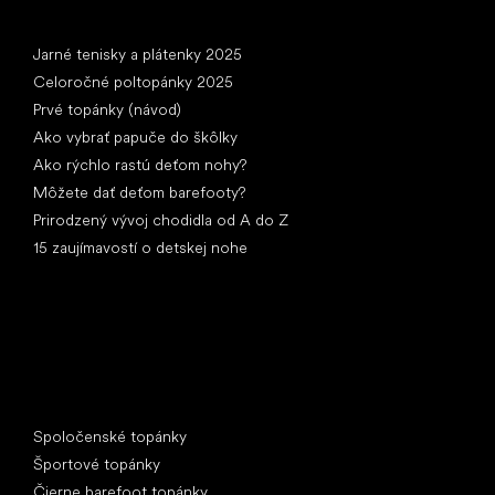
Články
Jarné tenisky a plátenky 2025
Celoročné poltopánky 2025
Prvé topánky (návod)
Ako vybrať papuče do škôlky
Ako rýchlo rastú deťom nohy?
Môžete dať deťom barefooty?
Prirodzený vývoj chodidla od A do Z
15 zaujímavostí o detskej nohe
Špeciálne kategórie
Spoločenské topánky
Športové topánky
Čierne barefoot topánky