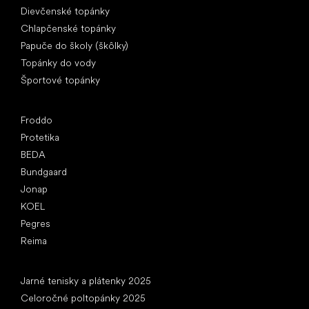
Dievčenské topánky
Chlapčenské topánky
Papuče do školy (škôlky)
Topánky do vody
Športové topánky
Obľúbené značky
Froddo
Protetika
BEDA
Bundgaard
Jonap
KOEL
Pegres
Reima
Články
Jarné tenisky a plátenky 2025
Celoročné poltopánky 2025