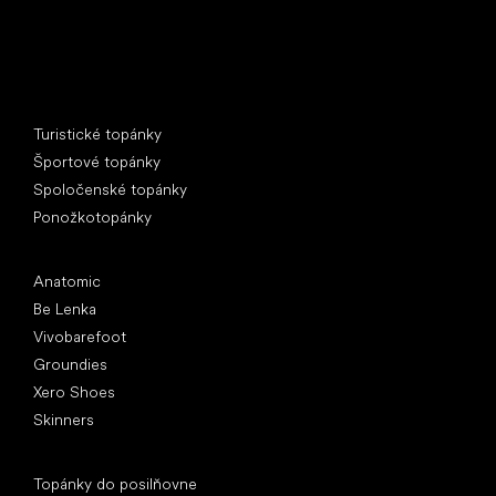
Špeciálne kategórie
Turistické topánky
Športové topánky
Spoločenské topánky
Ponožkotopánky
Obľúbené značky
Anatomic
Be Lenka
Vivobarefoot
Groundies
Xero Shoes
Skinners
Články
Topánky do posilňovne