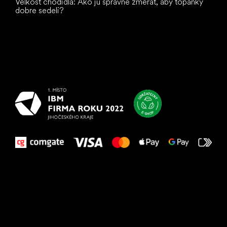
Veľkosť chodidla: Ako ju správne zmerať, aby topánky
dobre sedeli?
Všetko
najlepšie
vašim nohám