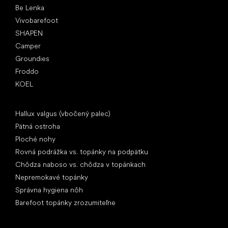
Be Lenka
Vivobarefoot
SHAPEN
Camper
Groundies
Froddo
KOEL
Články
Hallux valgus (vbočený palec)
Pätná ostroha
Ploché nohy
Rovná podrážka vs. topánky na podpätku
Chôdza naboso vs. chôdza v topánkach
Nepremokavé topánky
Správna hygiena nôh
Barefoot topánky zrozumiteľne