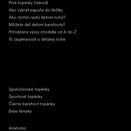
Prvé topánky (návod)
Ako vybrať papuče do škôlky
Ako rýchlo rastú deťom nohy?
Môžete dať deťom barefooty?
Prirodzený vývoj chodidla od A do Z
15 zaujímavostí o detskej nohe
Špeciálne kategórie
Spoločenské topánky
Športové topánky
Čierne barefoot topánky
Biele tenisky
Obľúbené značky
Anatomic