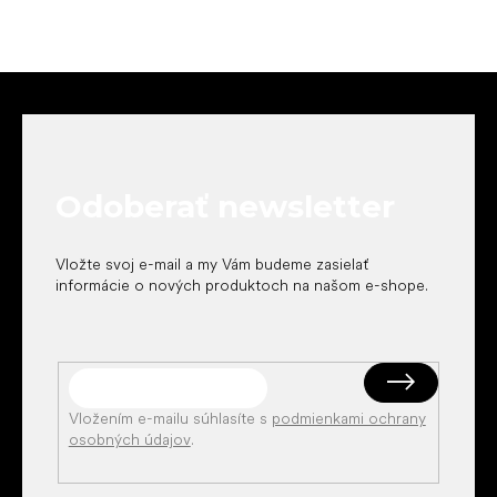
Z
á
p
ä
t
Odoberať newsletter
i
e
Vložte svoj e-mail a my Vám budeme zasielať
informácie o nových produktoch na našom e-shope.
Vložením e-mailu súhlasíte s
podmienkami ochrany
osobných údajov
.