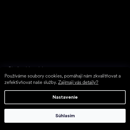
U Vodárny 1506
397 01 Písek
IČ: 07715773, DIČ: CZ07715773
Špeciálne kategórie
Dievčenské topánky
Chlapčenské topánky
Používáme soubory cookies, pomáhají nám zkvalitňovat a
zefektivňovat naše služby.
Zajímají vás detaily?
Papuče do školy (škôlky)
Topánky do vody
Nastavenie
Športové topánky
Obľúbené značky
Froddo
Súhlasím
Protetika
BEDA